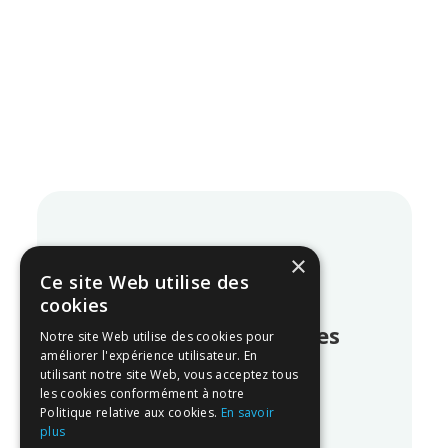
×
Blog
Ce site Web utilise des
cookies
Nos derniers articles
Notre site Web utilise des cookies pour
améliorer l'expérience utilisateur. En
utilisant notre site Web, vous acceptez tous
les cookies conformément à notre
Politique relative aux cookies.
En savoir
plus