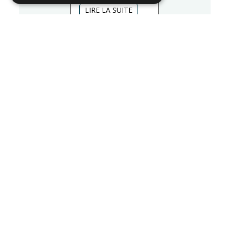
LIRE LA SUITE
26/06/2026
Quelles interventions et
procédures esthétiques peut-on
réaliser en été ?
LIRE LA SUITE