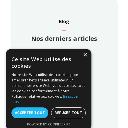
Blog
Nos derniers articles
×
Ce site Web utilise des
cookies
Notre site Web utilise des cookies pour
améliorer l'expérience utilisateur. En
utilisant notre site Web, vous acceptez tous
les cookies conformément à notre
22-02-2026
Politique relative aux cookies.
En savoir
plus
ACCEPTER TOUT
REFUSER TOUT
Sculptra
POWERED BY COOKIESCRIPT